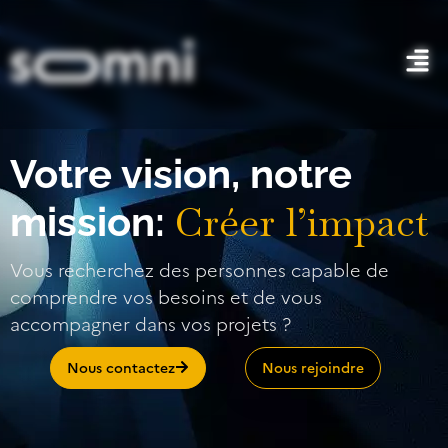
Votre vision, notre
Créer l’impact
mission:
Vous recherchez des personnes capable de
comprendre vos besoins et de vous
accompagner dans vos projets ?
Nous contactez
Nous rejoindre